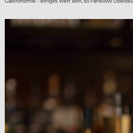
Gastronomie – einiges Wert sein, so Pankows Überze