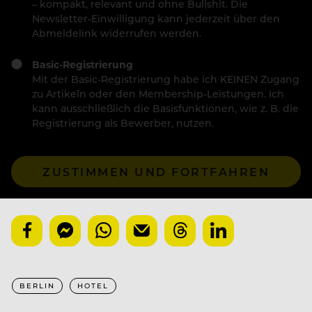
– kompakt, relevant und ohne Bullshit. Die
Newsletter-Einwilligung kann jederzeit über den
Abmeldelink widerrufen werden.
Basic-Registrierung
Mit der Basic-Registrierung habe ich KEINEN Zugang
zu Artikeln oder den Membership-Leistungen. Ich
kann ausschließlich die Basisfunktionen, wie z. B. die
Registrierung als Bewerber, nutzen.
ZUSTIMMEN UND FORTFAHREN
BERLIN
HOTEL