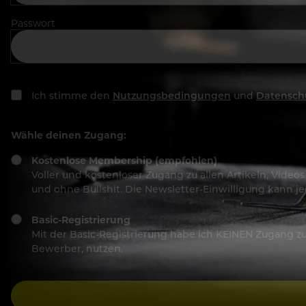
Passwort
Ich stimme den
Nutzungsbedingungen
und
Datensch
Wähle deinen Zugang:
Kostenlose Membership (empfohlen)
Voller und kostenloser Zugang zu allen Artikeln, Vide
und ohne Bullshit. Die Newsletter-Einwilligung kann 
Basic-Registrierung
Mit der Basic-Registrierung habe ich KEINEN Zugang zu 
Bewerber, nutzen.