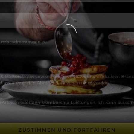
utzbestimmungen
zu.
os & Masterclasses sowie die besten News und exklusiven Branc
jederzeit über den Abmeldelink widerrufen werden.
Artikeln oder den Membership-Leistungen. Ich kann ausschließ
ZUSTIMMEN UND FORTFAHREN