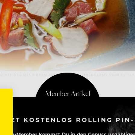
 MIT DER BELIEBTEN AUSZEICHNUNG, INSGESAMT SIND ES 147 
ETZT KOSTENLOS ROLLING PIN
ing Pin-Member kommst Du in den Genuss unzähliger 