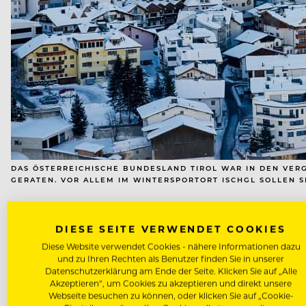
DAS ÖSTERREICHISCHE BUNDESLAND TIROL WAR IN DEN VER
GERATEN. VOR ALLEM IM WINTERSPORTORT ISCHGL SOLLEN S
Dem Standard zufolge hätten Mitarbeiter des Kitzloc
DIESE SEITE VERWENDET COOKIES
Und das könnte schon Anfang Februar der Fall gewesen
Diese Website verwendet Cookies - nähere Informationen dazu
hervor, arbeiten “seit einer Woche aber auch länger (
und zu Ihren Rechten als Benutzer finden Sie in unserer
Datenschutzerklärung am Ende der Seite. Klicken Sie auf „Alle
Akzeptieren“, um Cookies zu akzeptieren und direkt unsere
Die Testergebnisse standen zu diesem Zeitpunkt noch a
Webseite besuchen zu können, oder klicken Sie auf „Cookie-