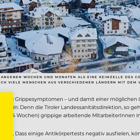
GANGENEN WOCHEN UND MONATEN ALS EINE KEIMZELLE DES CO
ICH VIELE MENSCHEN AUS VERSCHIEDENEN LÄNDERN MIT DEM V
h trotz Grippesymptomen – und damit einer möglichen C
 sein: Denn die Tiroler Landessanitätsdirektion, so ge
bis zu 4 Wochen) grippige arbeitende MitarbeiterInnen im
us. Dass einige Antikörpertests negativ ausfielen, könn