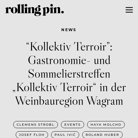
NEWS
“Kollektiv Terroir”:
Gastronomie- und
Sommelierstreffen
„Kollektiv Terroir“ in der
Weinbauregion Wagram
CLEMENS STROBL
EVENTS
HAYA MOLCHO
JOSEF FLOH
PAUL IVIĆ
ROLAND HUBER