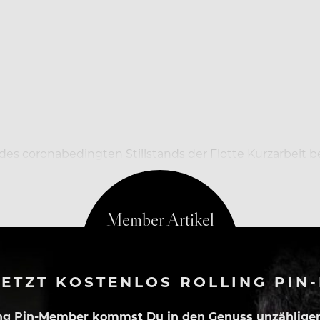
es coronabedingten Stillstands der Flotte Kurzarbeit 
nde des Jahres geschlossen, teilte Aida am Mittwoch i
ETZT KOSTENLOS ROLLING PIN
ing Pin-Member kommst Du in den Genuss unzähliger 