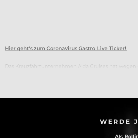
Hier geht’s zum Coronavirus Gastro-Live-Ticker!
Das Kreuzfahrtunternehmen Aida Cruises hat wegen d
hätten eine Rahmenvereinbarung zur Einführung bis E
WERDE J
Als Roll