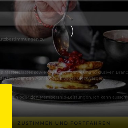
utzbestimmungen
zu.
os & Masterclasses sowie die besten News und exklusiven Branc
jederzeit über den Abmeldelink widerrufen werden.
Artikeln oder den Membership-Leistungen. Ich kann ausschließ
ZUSTIMMEN UND FORTFAHREN