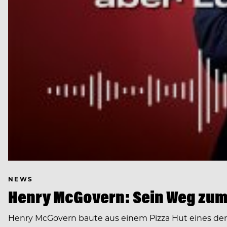
NEWS
Henry McGovern: Sein Weg zum
Henry McGovern baute aus einem Pizza Hut eines de