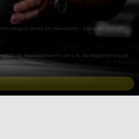
hen-Insights direkt per Newsletter – kompakt, relevant
lich die Basisfunktionen, wie z. B. die Registrierung als