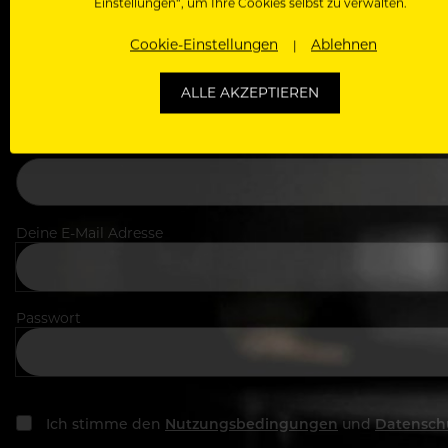
Einstellungen“, um Ihre Cookies selbst zu verwalten.
Cookie-Einstellungen
Ablehnen
Dein Vorname
ALLE AKZEPTIEREN
In welchem Bereich arbeitest du
Deine E-Mail Adresse
Passwort
Ich stimme den
Nutzungsbedingungen
und
Datensch