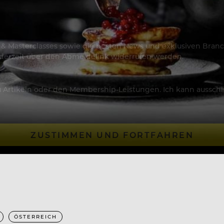
os & Masterclasses sowie die besten News und exklusiven Branc
jederzeit über den Abmeldelink widerrufen werden.
Artikeln oder den Membership-Leistungen. Ich kann ausschließ
ZUSTIMMEN UND FORTFAHREN
ÖSTERREICH