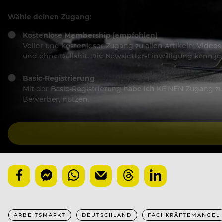
Wähle deinen Zugang:
Kostenlose Membership (empfohlen)
Voller und kostenloser Zugang zu allen Artikeln, Vide
und ohne Bullshit. Die Newsletter-Einwilligung kann 
Basic-Registrierung
Mit der Basic-Registrierung habe ich KEINEN Zugang zu 
Bewerber, nutzen.
ARBEITSMARKT
DEUTSCHLAND
FACHKRÄFTEMANGEL