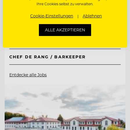
Ihre Cookies selbst zu verwalten.
TOP ARBEITGEBER
Cookie-Einstellungen
Ablehnen
Hotel AVIVA****s make friends
ALLE AKZEPTIEREN
4170 St. Stefan-Afiesl, Österreich
CHEF DE RANG / BARKEEPER
Entdecke alle Jobs