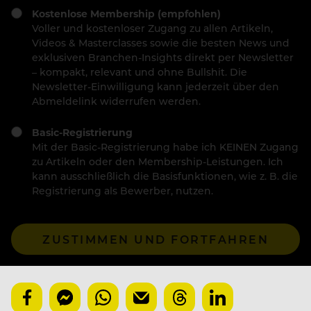
Kostenlose Membership (empfohlen)
Voller und kostenloser Zugang zu allen Artikeln,
Videos & Masterclasses sowie die besten News und
exklusiven Branchen-Insights direkt per Newsletter
– kompakt, relevant und ohne Bullshit. Die
Newsletter-Einwilligung kann jederzeit über den
Abmeldelink widerrufen werden.
Basic-Registrierung
Mit der Basic-Registrierung habe ich KEINEN Zugang
zu Artikeln oder den Membership-Leistungen. Ich
kann ausschließlich die Basisfunktionen, wie z. B. die
Registrierung als Bewerber, nutzen.
ZUSTIMMEN UND FORTFAHREN