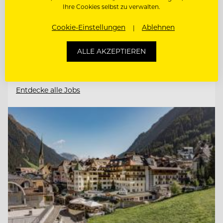
Ihre Cookies selbst zu verwalten.
Cookie-Einstellungen
Ablehnen
KÜCHENCHEF AMERICAN DINER (M/W/D)
ALLE AKZEPTIEREN
KÜCHENCHEF MÖWENBRÄU (M/W/D)
Entdecke alle Jobs