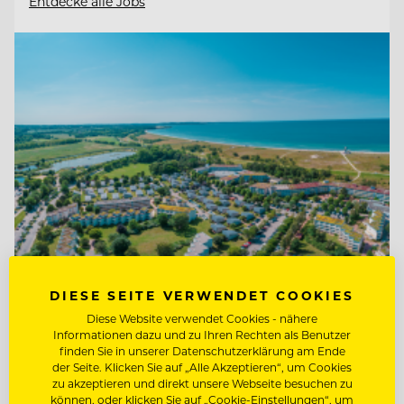
Entdecke alle Jobs
DIESE SEITE VERWENDET COOKIES
TOP ARBEITGEBER
Diese Website verwendet Cookies - nähere
Ferien- und Freizeitpark
Informationen dazu und zu Ihren Rechten als Benutzer
finden Sie in unserer Datenschutzerklärung am Ende
Weissenhäuser Strand
der Seite. Klicken Sie auf „Alle Akzeptieren“, um Cookies
zu akzeptieren und direkt unsere Webseite besuchen zu
können, oder klicken Sie auf „Cookie-Einstellungen“, um
23758 Weissenhäuser Strand, Deutschland