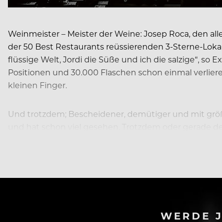
Weinmeister – Meister der Weine: Josep Roca, den alle
der 50 Best Restaurants reüssierenden 3-Sterne-Lokal 
flüssige Welt, Jordi die Süße und ich die salzige“, so
Positionen und 30.000 Flaschen schon einmal verlie
kleinen Finger.
Und trotzdem; Bescheidener, demütiger und mit größe
und hat schon viel gesehen. Trotzdem oder gerade d
Großmeister des Weins. Einer der größten Sommeliers
WERDE J