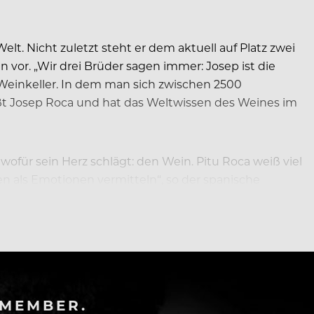
lt. Nicht zuletzt steht er dem aktuell auf Platz zwei
 vor. „Wir drei Brüder sagen immer: Josep ist die
im Weinkeller. In dem man sich zwischen 2500
ßt Josep Roca und hat das Weltwissen des Weines im
ür sein Herz schlägt: den Wein. Pitu Roca weiß viel
 als Emotionen vermitteln“, so der spanische
-MEMBER.