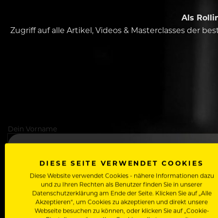
Als Roll
Zugriff auf alle Artikel, Videos & Masterclasses der b
Dein Vorname
DIESE SEITE VERWENDET COOKIES
In welchem Bereich arbeitest du
Diese Website verwendet Cookies - nähere Informationen dazu
und zu Ihren Rechten als Benutzer finden Sie in unserer
Datenschutzerklärung am Ende der Seite. Klicken Sie auf „Alle
Akzeptieren“, um Cookies zu akzeptieren und direkt unsere
Webseite besuchen zu können, oder klicken Sie auf „Cookie-
Deine E-Mail Adresse