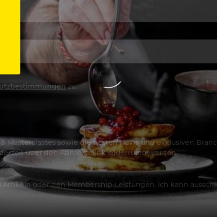
utzbestimmungen
zu.
os & Masterclasses sowie die besten News und exklusiven Branc
jederzeit über den Abmeldelink widerrufen werden.
Artikeln oder den Membership-Leistungen. Ich kann ausschließ