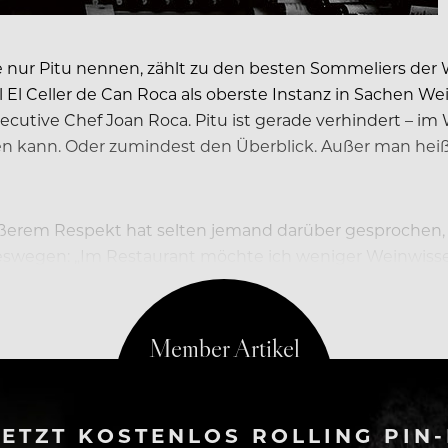
 nur Pitu nennen, zählt zu den besten Sommeliers der We
El Celler de Can Roca als oberste Instanz in Sachen Wein
 Executive Chef Joan Roca. Pitu ist gerade verhindert – 
ren kann. Oder zumindest den Überblick. Außer man hei
rem Respekt hat selten jemand darüber gesprochen, wof
eswegen: „Im Restaurant möchte ich weniger Weinwissen
 der Welt, der…
ETZT KOSTENLOS ROLLING PIN