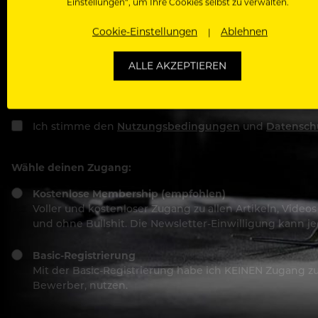
Einstellungen“, um Ihre Cookies selbst zu verwalten.
Cookie-Einstellungen
Ablehnen
Passwort
ALLE AKZEPTIEREN
Ich stimme den
Nutzungsbedingungen
und
Datensch
Wähle deinen Zugang:
Kostenlose Membership (empfohlen)
Voller und kostenloser Zugang zu allen Artikeln, Vide
und ohne Bullshit. Die Newsletter-Einwilligung kann 
Basic-Registrierung
Mit der Basic-Registrierung habe ich KEINEN Zugang zu 
Bewerber, nutzen.