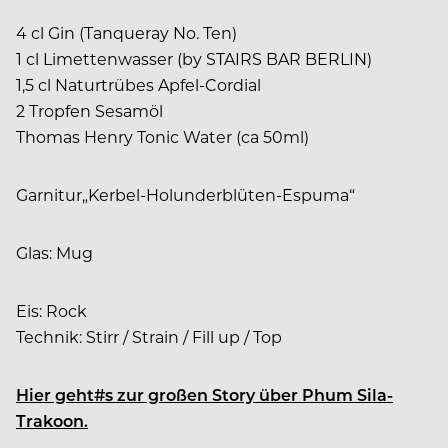
4 cl Gin (Tanqueray No. Ten)
1 cl Limettenwasser (by STAIRS BAR BERLIN)
1,5 cl Naturtrübes Apfel-Cordial
2 Tropfen Sesamöl
Thomas Henry Tonic Water (ca 50ml)
Garnitur„Kerbel-Holunderblüten-Espuma“
Glas: Mug
Eis: Rock
Technik: Stirr / Strain / Fill up / Top
Hier geht#s zur großen Story über Phum Sila-
Trakoon.