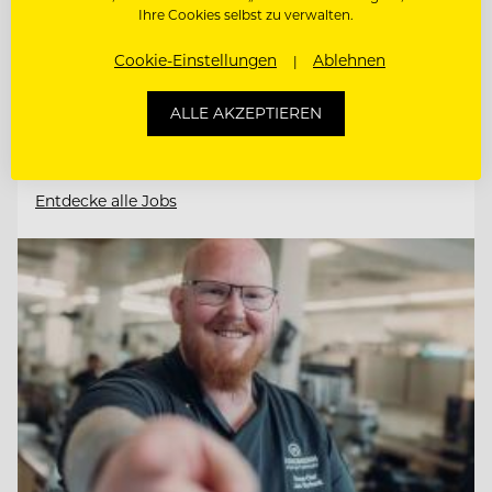
06536 Südharz/ OT Stolberg, Deutschland
Ihre Cookies selbst zu verwalten.
Cookie-Einstellungen
Ablehnen
SOUS CHEF GOURMET (M/W/D)
ALLE AKZEPTIEREN
STELLVERTRETENDE
RESTAURANTLEITUNG (M/W/D)
Entdecke alle Jobs