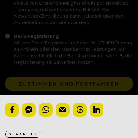
exklusiven Branchen-Insights direkt per Newsletter
– kompakt, relevant und ohne Bullshit. Die
Newsletter-Einwilligung kann jederzeit über den
Abmeldelink widerrufen werden.
Basic-Registrierung
Mit der Basic-Registrierung habe ich KEINEN Zugang
zu Artikeln oder den Membership-Leistungen. Ich
kann ausschließlich die Basisfunktionen, wie z. B. die
Registrierung als Bewerber, nutzen.
ZUSTIMMEN UND FORTFAHREN
GILAD PELED