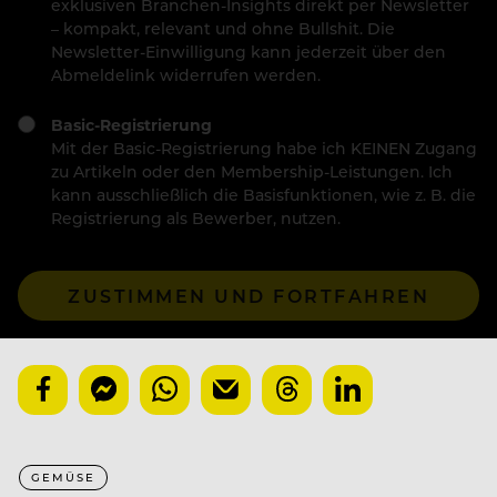
exklusiven Branchen-Insights direkt per Newsletter
– kompakt, relevant und ohne Bullshit. Die
Newsletter-Einwilligung kann jederzeit über den
Abmeldelink widerrufen werden.
Basic-Registrierung
Mit der Basic-Registrierung habe ich KEINEN Zugang
zu Artikeln oder den Membership-Leistungen. Ich
kann ausschließlich die Basisfunktionen, wie z. B. die
Registrierung als Bewerber, nutzen.
ZUSTIMMEN UND FORTFAHREN
GEMÜSE