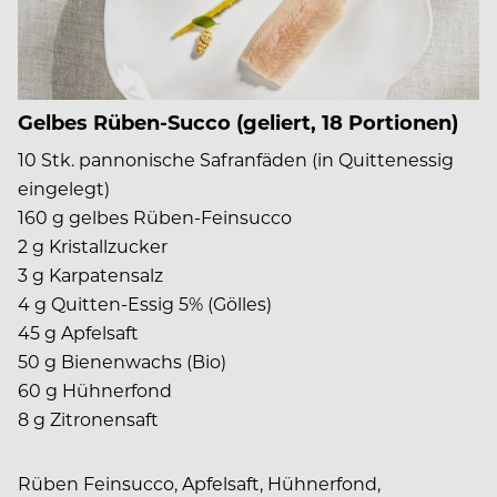
Gelbes Rüben-Succo (geliert, 18 Portionen)
10 Stk. pannonische Safranfäden (in Quittenessig
eingelegt)
160 g gelbes Rüben-Feinsucco
2 g Kristallzucker
3 g Karpatensalz
4 g Quitten-Essig 5% (Gölles)
45 g Apfelsaft
50 g Bienenwachs (Bio)
60 g Hühnerfond
8 g Zitronensaft
Rüben Feinsucco, Apfelsaft, Hühnerfond,