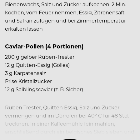
Bienenwachs, Salz und Zucker aufkochen, 2 Min.
kochen, vom Feuer nehmen, Essig, Zitronensaft
und Safran zufügen und bei Zimmertemperatur
erkalten lassen
Caviar-Pollen (4 Portionen)
200 g gelber Rüben-Trester
12 g Quitten-Essig (Gölles)
3 g Karpatensalz
Prise Kristallzucker
12 g Saiblingscaviar (z. B. Sicher)
Rüben Trester, Quitten Essig, Salz und Zucker
vermengen und im Dörrofen bei 40° C für 48 Std.
trocknen. In einer Kaffeemühle fein mahlen,
anschließend durch ein belgisches Sieb sieben und
trocken