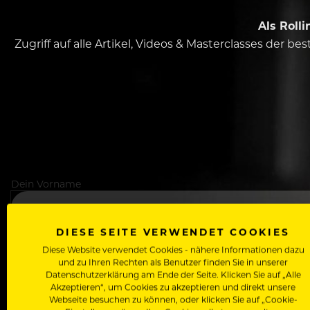
Als Roll
Zugriff auf alle Artikel, Videos & Masterclasses der b
Dein Vorname
DIESE SEITE VERWENDET COOKIES
In welchem Bereich arbeitest du
Diese Website verwendet Cookies - nähere Informationen dazu
und zu Ihren Rechten als Benutzer finden Sie in unserer
Datenschutzerklärung am Ende der Seite. Klicken Sie auf „Alle
Akzeptieren“, um Cookies zu akzeptieren und direkt unsere
Webseite besuchen zu können, oder klicken Sie auf „Cookie-
Deine E-Mail Adresse