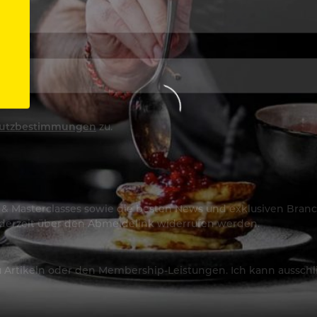
utzbestimmungen
zu.
os & Masterclasses sowie die besten News und exklusiven Branc
jederzeit über den Abmeldelink widerrufen werden.
Artikeln oder den Membership-Leistungen. Ich kann ausschließ