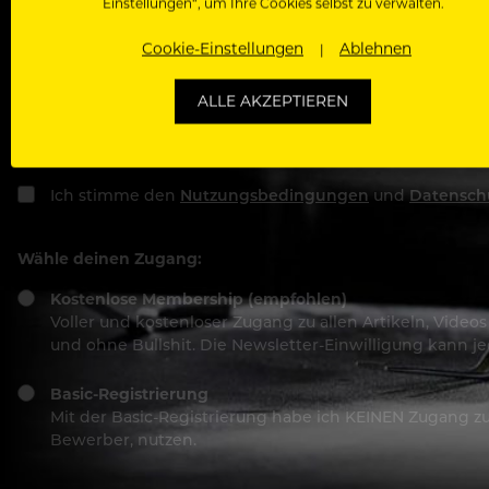
Einstellungen“, um Ihre Cookies selbst zu verwalten.
Cookie-Einstellungen
Ablehnen
Passwort
ALLE AKZEPTIEREN
Ich stimme den
Nutzungsbedingungen
und
Datensch
Wähle deinen Zugang:
Kostenlose Membership (empfohlen)
Voller und kostenloser Zugang zu allen Artikeln, Vide
und ohne Bullshit. Die Newsletter-Einwilligung kann 
Basic-Registrierung
Mit der Basic-Registrierung habe ich KEINEN Zugang zu 
Bewerber, nutzen.