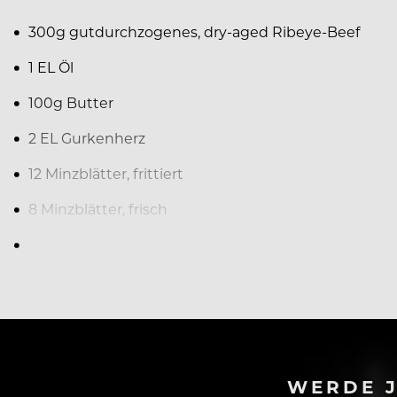
300g gutdurchzogenes, dry-aged Ribeye-Beef
1 EL Öl
100g Butter
2 EL Gurkenherz
12 Minzblätter, frittiert
8 Minzblätter, frisch
Salz und weißer Pfeffer
WERDE J