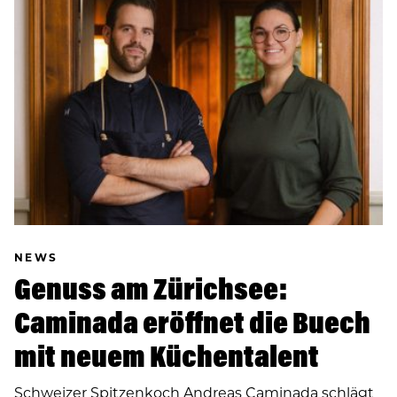
NEWS
Genuss am Zürichsee:
Caminada eröffnet die Buech
mit neuem Küchentalent
Schweizer Spitzenkoch Andreas Caminada schlägt