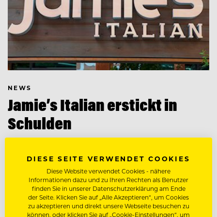
NEWS
Jamie’s Italian erstickt in
Schulden
Mit über 75 Millionen Euro steht das Restaurant-
Imperium des britischen Superstars Jamie Oliver in
DIESE SEITE VERWENDET COOKIES
der Kreide. Jetzt sollen Gläubiger das Unternehmen
Diese Website verwendet Cookies - nähere
retten.
Informationen dazu und zu Ihren Rechten als Benutzer
finden Sie in unserer Datenschutzerklärung am Ende
der Seite. Klicken Sie auf „Alle Akzeptieren“, um Cookies
zu akzeptieren und direkt unsere Webseite besuchen zu
können, oder klicken Sie auf „Cookie-Einstellungen“, um