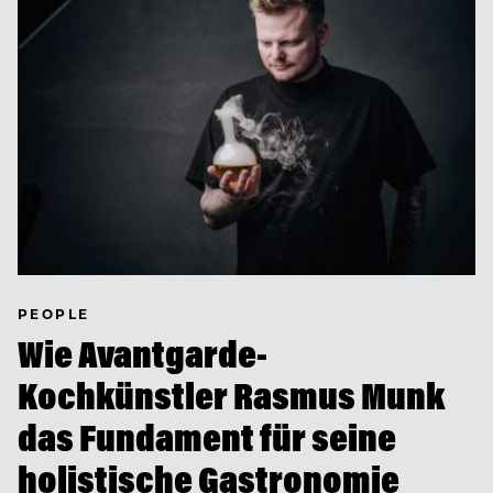
PEOPLE
Wie Avantgarde-
Kochkünstler Rasmus Munk
das Fundament für seine
holistische Gastronomie