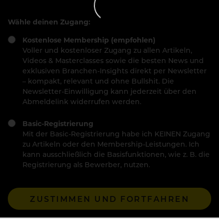
Wähle deinen Zugang:
Kostenlose Membership (empfohlen)
Voller und kostenloser Zugang zu allen Artikeln,
Videos & Masterclasses sowie die besten News und
exklusiven Branchen-Insights direkt per Newsletter
– kompakt, relevant und ohne Bullshit. Die
Newsletter-Einwilligung kann jederzeit über den
Abmeldelink widerrufen werden.
Basic-Registrierung
Mit der Basic-Registrierung habe ich KEINEN Zugang
zu Artikeln oder den Membership-Leistungen. Ich
kann ausschließlich die Basisfunktionen, wie z. B. die
Registrierung als Bewerber, nutzen.
ZUSTIMMEN UND FORTFAHREN