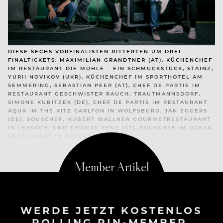
DIESE SECHS VORFINALISTEN RITTERTEN UM DREI
FINALTICKETS: MAXIMILIAN GRANDTNER (AT), KÜCHENCHEF
IM RESTAURANT DIE MÜHLE – EIN SCHMUCKSTÜCK, STAINZ,
YURII NOVIKOV (UKR), KÜCHENCHEF IM SPORTHOTEL AM
SEMMERING, SEBASTIAN PEER (AT), CHEF DE PARTIE IM
RESTAURANT GESCHWISTER RAUCH, TRAUTMANNSDORF,
SIMONE KUBITZEK (DE), CHEF DE PARTIE IM RESTAURANT
AQUA IM THE RITZ CARLTON IN WOLFSBURG, JAN EGGERS
(DE), SOUSCHEF, HUBERT WALLNER GOURMETRESTAURANT
IN LESSACH, UND THOMAS PENZ (AT), SOUSCHEF IM OCEAN
RESTAURANT IN PORCHES.
WERDE JETZT KOSTENLOS
ROLLING PIN-MEMBER.