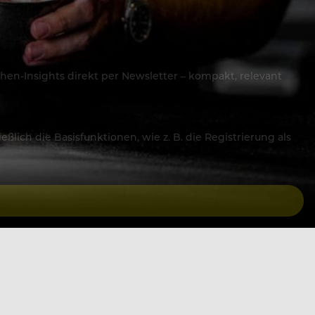
hen-Insights direkt per Newsletter – kompakt, relevant
lich die Basisfunktionen, wie z. B. die Registrierung als