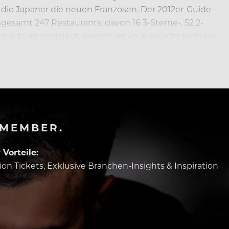
d die Japaner die neuen Franzosen. Der 2012er-Guide-
nsgesamt 247 Restaurants, davon 16 3-Sterne-, 52 2-
r hautnah miterlebt, warum Japan in puncto Kulinarik
-MEMBER.
Vorteile:
tion Tickets, Exklusive Branchen-Insights & Inspiration