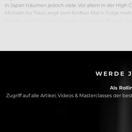
in Japan träumen jedoch viele. Vor allem in der High
Michelin für Tokio zeigt zum fünften Mal in Folge mehr
Sterne- und 179 1-Stern-Häuser. Ein hartes Pflaster.
vor Frankreich liegt. Und wer wäre besser geeignet al
WERDE J
Als Roll
Zugriff auf alle Artikel, Videos & Masterclasses der b