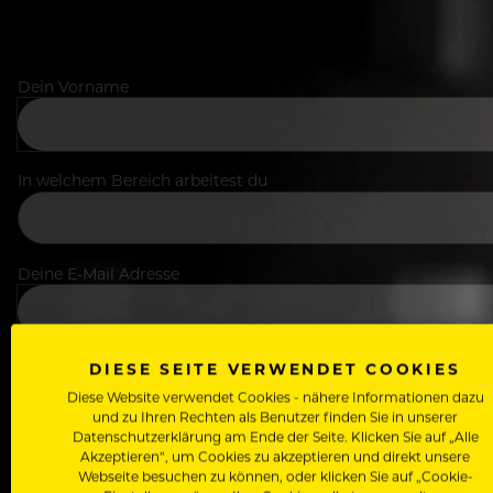
Dein Vorname
In welchem Bereich arbeitest du
Deine E-Mail Adresse
Passwort
DIESE SEITE VERWENDET COOKIES
Diese Website verwendet Cookies - nähere Informationen dazu
und zu Ihren Rechten als Benutzer finden Sie in unserer
Datenschutzerklärung am Ende der Seite. Klicken Sie auf „Alle
Akzeptieren“, um Cookies zu akzeptieren und direkt unsere
Webseite besuchen zu können, oder klicken Sie auf „Cookie-
Ich stimme den
Nutzungsbedingungen
und
Datensch