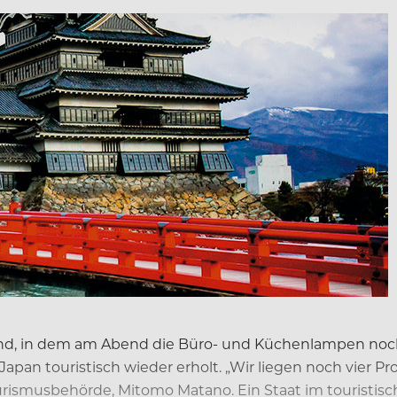
nd, in dem am Abend die Büro- und Küchenlampen noch 
apan touristisch wieder erholt. „Wir liegen noch vier P
ourismusbehörde, Mitomo Matano. Ein Staat im touristi