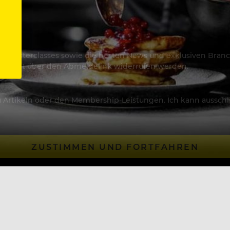
os & Masterclasses sowie die besten News und exklusiven Branc
jederzeit über den Abmeldelink widerrufen werden.
Artikeln oder den Membership-Leistungen. Ich kann ausschließ
ZUSTIMMEN UND FORTFAHREN