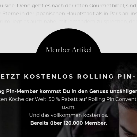
 Cuisine. Denn geht es nach der roten Gourmetbibel, sin
 Sterne in der japanischen Hauptstadt als in Paris an: i
 Darum liegt es auch nahe, mit jemandem zu sprechen, de
s ein Franzose?
ETZT KOSTENLOS ROLLING PIN
ing Pin-Member kommst Du in den Genuss unzähliger 
esten Köche der Welt, 50 % Rabatt auf Rolling Pin.Conven
u.v.m.
Und das vollkommen kostenlos.
Bereits über 120.000 Member.