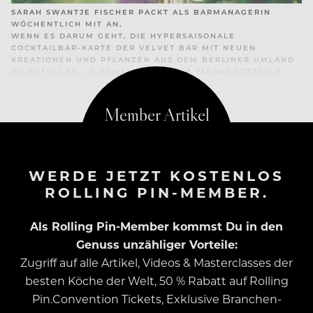
SARAH SWANTJE FISCHER PACKT ALS BARMANAGERIN
WÖCHENTLICH MIT AN,
WENN ES DARUM GEHT, DIE HYPERSAISONALE
COCKTAILBAR-KARTE DER VELVET BAR MIT NEUEN
KREATIONEN UND PFLANZEN AUS DEM BERLINER UMLAND
ZU BEFÜLLEN – DIESMAL ERNTET SIE JAPANKNÖTERICH.
WERDE JETZT KOSTENLOS
ROLLING PIN-MEMBER.
Als Rolling Pin-Member kommst Du in den
Genuss unzähliger Vorteile:
Zugriff auf alle Artikel, Videos & Masterclasses der
besten Köche der Welt, 50 % Rabatt auf Rolling
Pin.Convention Tickets, Exklusive Branchen-