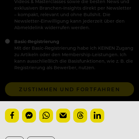
Videos & Masterclasses sowie die besten News und
exklusiven Branchen-Insights direkt per Newsletter
– kompakt, relevant und ohne Bullshit. Die
Newsletter-Einwilligung kann jederzeit über den
Abmeldelink widerrufen werden.
Basic-Registrierung
Mit der Basic-Registrierung habe ich KEINEN Zugang
zu Artikeln oder den Membership-Leistungen. Ich
kann ausschließlich die Basisfunktionen, wie z. B. die
Registrierung als Bewerber, nutzen.
ZUSTIMMEN UND FORTFAHREN