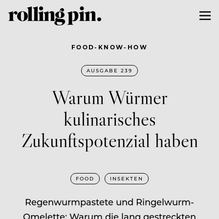
FOOD-KNOW-HOW
AUSGABE 239
Warum Würmer
kulinarisches
Zukunftspotenzial haben
FOOD
INSEKTEN
Regenwurmpastete und Ringelwurm-
Omelette: Warum die lang gestreckten