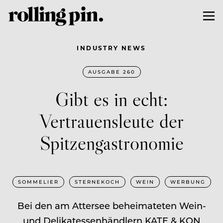
INDUSTRY NEWS
AUSGABE 260
Gibt es in echt:
Vertrauensleute der
Spitzengastronomie
SOMMELIER
STERNEKOCH
WEIN
WERBUNG
Bei den am Attersee beheimateten Wein-
und Delikatessenhändlern KATE & KON