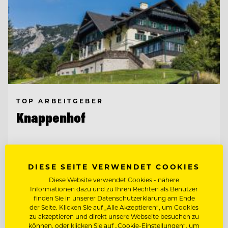
TOP ARBEITGEBER
Knappenhof
2651 Reichenau a. d. Rax, Österreich
DIESE SEITE VERWENDET COOKIES
Diese Website verwendet Cookies - nähere
WIRTSHAUSKÜCHE & FINE DINING
Informationen dazu und zu Ihren Rechten als Benutzer
finden Sie in unserer Datenschutzerklärung am Ende
der Seite. Klicken Sie auf „Alle Akzeptieren“, um Cookies
CHEF DE RANG (M/W/D) AM KNAPPENHOF
zu akzeptieren und direkt unsere Webseite besuchen zu
können, oder klicken Sie auf „Cookie-Einstellungen“, um