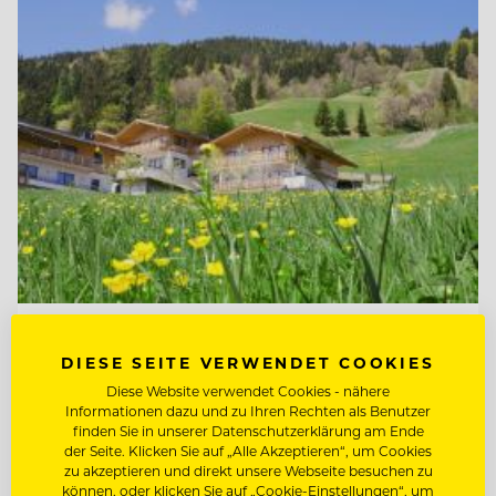
TOP ARBEITGEBER
DIESE SEITE VERWENDET COOKIES
Mount Med Resort
Diese Website verwendet Cookies - nähere
Informationen dazu und zu Ihren Rechten als Benutzer
finden Sie in unserer Datenschutzerklärung am Ende
6311 Wildschönau-Oberau, Österreich
der Seite. Klicken Sie auf „Alle Akzeptieren“, um Cookies
zu akzeptieren und direkt unsere Webseite besuchen zu
können, oder klicken Sie auf „Cookie-Einstellungen“, um