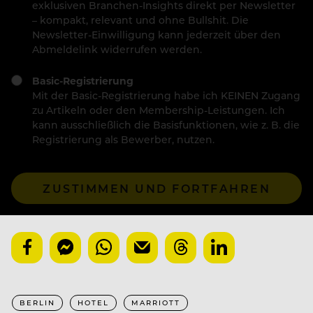
exklusiven Branchen-Insights direkt per Newsletter
– kompakt, relevant und ohne Bullshit. Die
Newsletter-Einwilligung kann jederzeit über den
Abmeldelink widerrufen werden.
Basic-Registrierung
Mit der Basic-Registrierung habe ich KEINEN Zugang
zu Artikeln oder den Membership-Leistungen. Ich
kann ausschließlich die Basisfunktionen, wie z. B. die
Registrierung als Bewerber, nutzen.
ZUSTIMMEN UND FORTFAHREN
BERLIN
HOTEL
MARRIOTT