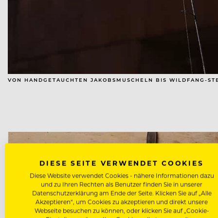
VON HANDGETAUCHTEN JAKOBSMUSCHELN BIS WILDFANG-STEI
DIESE SEITE VERWENDET COOKIES
Diese Website verwendet Cookies - nähere Informationen dazu
und zu Ihren Rechten als Benutzer finden Sie in unserer
Datenschutzerklärung am Ende der Seite. Klicken Sie auf „Alle
Akzeptieren“, um Cookies zu akzeptieren und direkt unsere
Webseite besuchen zu können, oder klicken Sie auf „Cookie-