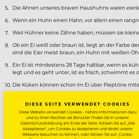
Die Ahnen unseres braven Haushuhns waren eierle
Wenn ein Huhn einen Hahn, vor allem einen rangni
Weil Hühner keine Zähne haben, müssen sie klein
Ob ein Ei weiß oder braun ist, liegt an der Farbe
sind die Eier meist braun, ein Huhn mit weißen Oh
Ein Ei ist mindestens 28 Tage haltbar, wenn es küh
legt und es geht unter, ist es frisch, schwimmt es o
Die Küken können schon im Ei über Pieptöne mitei
Ein Hahn kräht in den verschiedenen Sprachen unter
DIESE SEITE VERWENDET COOKIES
„kukkareku“.
Diese Website verwendet Cookies - nähere Informationen dazu
und zu Ihren Rechten als Benutzer finden Sie in unserer
Datenschutzerklärung am Ende der Seite. Klicken Sie auf „Alle
Akzeptieren“, um Cookies zu akzeptieren und direkt unsere
Webseite besuchen zu können, oder klicken Sie auf „Cookie-