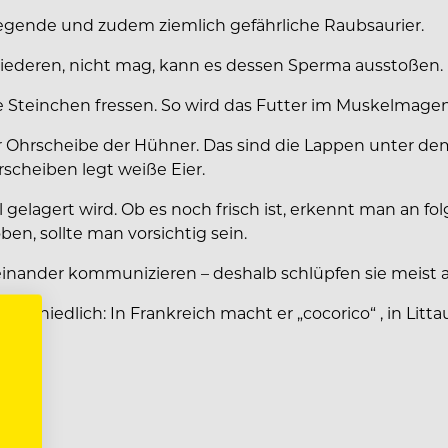
gende und zudem ziemlich gefährliche Raubsaurier.
ederen, nicht mag, kann es dessen Sperma ausstoßen. D
e Steinchen fressen. So wird das Futter im Muskelmage
 der Ohrscheibe der Hühner. Das sind die Lappen unter d
rscheiben legt weiße Eier.
l gelagert wird. Ob es noch frisch ist, erkennt man an f
ben, sollte man vorsichtig sein.
nander kommunizieren – deshalb schlüpfen sie meist au
schiedlich: In Frankreich macht er „cocorico“ , in Litta