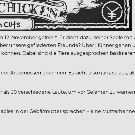
am 12. November gefeiert. Er dient dazu, seiner Seele
 über unsere gefiederten Freunde? Über Hühner gehen un
önnen. Dabei sind die Tiere ausgesprochen faszinieren
er Artgenossen erkennen. Es sieht also ganz so aus, als
r als 30 verschiedene Laute, um vor Gefahren zu warne
n Babies in der Gebärmutter sprechen – eine Mutterhenn