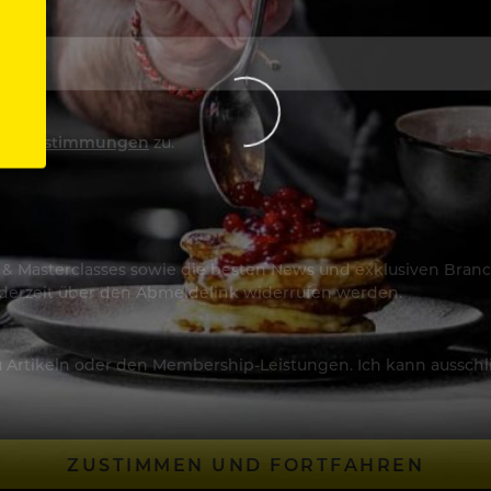
utzbestimmungen
zu.
os & Masterclasses sowie die besten News und exklusiven Branc
jederzeit über den Abmeldelink widerrufen werden.
Artikeln oder den Membership-Leistungen. Ich kann ausschließ
ZUSTIMMEN UND FORTFAHREN