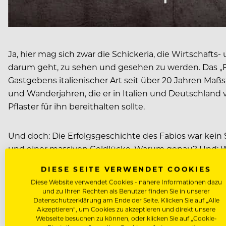
Ja, hier mag sich zwar die Schickeria, die Wirtschafts-
darum geht, zu sehen und gesehen zu werden. Das „F
Gastgebens italienischer Art seit über 20 Jahren Maßst
und Wanderjahren, die er in Italien und Deutschland v
Pflaster für ihn bereithalten sollte.
Und doch: Die Erfolgsgeschichte des Fabios war kein S
und einer massiven Geldlücke. Warum genau? Und: Wie
sagen wir es ruhig, magischen Orts? Darüber und über
DIESE SEITE VERWENDET COOKIES
Diese Website verwendet Cookies - nähere Informationen dazu
fabios.at
und zu Ihren Rechten als Benutzer finden Sie in unserer
Datenschutzerklärung am Ende der Seite. Klicken Sie auf „Alle
Akzeptieren“, um Cookies zu akzeptieren und direkt unsere
Webseite besuchen zu können, oder klicken Sie auf „Cookie-
Unbedingt anhören!