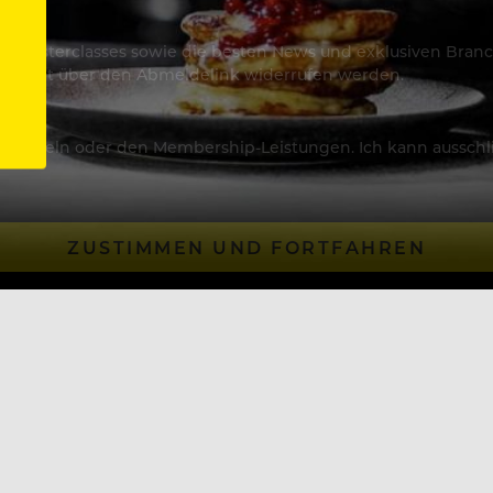
os & Masterclasses sowie die besten News und exklusiven Branc
jederzeit über den Abmeldelink widerrufen werden.
Artikeln oder den Membership-Leistungen. Ich kann ausschließ
ZUSTIMMEN UND FORTFAHREN