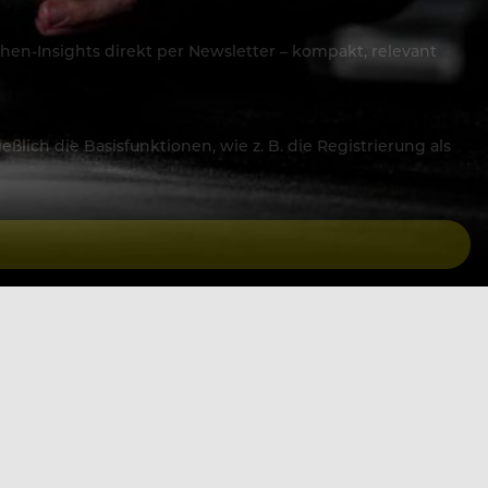
hen-Insights direkt per Newsletter – kompakt, relevant
lich die Basisfunktionen, wie z. B. die Registrierung als