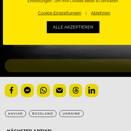
Einstellungen“, um Ihre Cookies selbst zu verwalten.
Kostenlose Membership (empfohlen)
Cookie-Einstellungen
Ablehnen
Voller und kostenloser Zugang zu allen Artikeln, Vide
und ohne Bullshit. Die Newsletter-Einwilligung kann 
ALLE AKZEPTIEREN
Basic-Registrierung
Mit der Basic-Registrierung habe ich KEINEN Zugang zu 
Bewerber, nutzen.
KAVIAR
RUSSLAND
UKRAINE
NÄCHSTER ARTIKEL