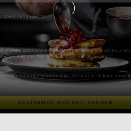
utzbestimmungen
zu.
os & Masterclasses sowie die besten News und exklusiven Branc
jederzeit über den Abmeldelink widerrufen werden.
Artikeln oder den Membership-Leistungen. Ich kann ausschließ
ZUSTIMMEN UND FORTFAHREN