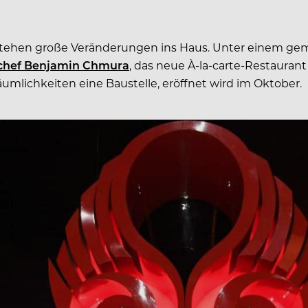
71 stehen große Veränderungen ins Haus. Unter einem 
nchef Benjamin Chmura
, das neue À-la-carte-Restauran
umlichkeiten eine Baustelle, eröffnet wird im Oktober.