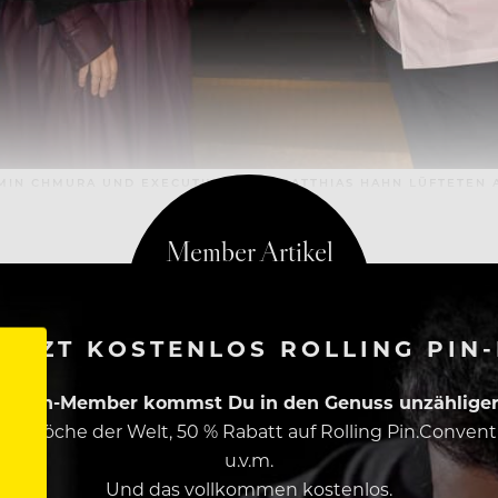
AMIN CHMURA UND EXECUTIVE CHEF MATTHIAS HAHN LÜFTETEN 
ETZT KOSTENLOS ROLLING PIN
ing Pin-Member kommst Du in den Genuss unzähliger 
esten Köche der Welt, 50 % Rabatt auf Rolling Pin.Conven
u.v.m.
Und das vollkommen kostenlos.