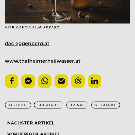
HIER GEHT’S ZUM REZEPT!
das-eggenberg.at
www.thalheimerheilwasser.at
ALKOHOL
COCKTAILS
DRINKS
GETRÄNKE
NÄCHSTER ARTIKEL
VORHERIGER ARTIKEL