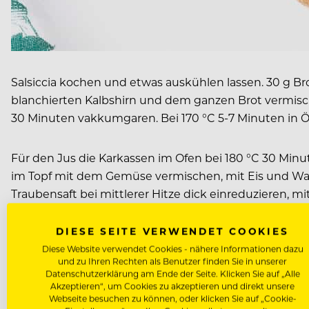
Salsiccia kochen und etwas auskühlen lassen. 30 g Brot
blanchierten Kalbshirn und dem ganzen Brot vermisch
30 Minuten vakkumgaren. Bei 170 °C 5-7 Minuten in
Für den Jus die Karkassen im Ofen bei 180 °C 30 Min
im Topf mit dem Gemüse vermischen, mit Eis und Wass
Traubensaft bei mittlerer Hitze dick einreduzieren, 
DIESE SEITE VERWENDET COOKIES
Die Kartoffeln kochen, schälen und durch ein Sieb d
Diese Website verwendet Cookies - nähere Informationen dazu
etwas Polenta bestreuen, leicht karamellisieren und m
und zu Ihren Rechten als Benutzer finden Sie in unserer
Datenschutzerklärung am Ende der Seite. Klicken Sie auf „Alle
Akzeptieren“, um Cookies zu akzeptieren und direkt unsere
Webseite besuchen zu können, oder klicken Sie auf „Cookie-