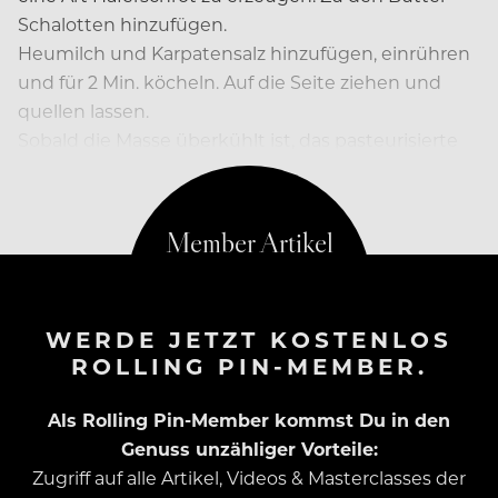
Schalotten hinzufügen.
Heumilch und Karpatensalz hinzufügen, einrühren
und für 2 Min. köcheln. Auf die Seite ziehen und
quellen lassen.
Sobald die Masse überkühlt ist, das pasteurisierte
Eigelb und
WERDE JETZT KOSTENLOS
ROLLING PIN-MEMBER.
Als Rolling Pin-Member kommst Du in den
Genuss unzähliger Vorteile:
Zugriff auf alle Artikel, Videos & Masterclasses der