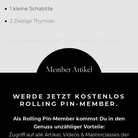
1 kleine Schalotte
2 Zweige Thymian
Alles zusammen auf 0,7 l reduzieren. 0,7 l Sherry
„Amontillado“ hinzufügen. Nochmals
WERDE JETZT KOSTENLOS
ROLLING PIN-MEMBER.
Als Rolling Pin-Member kommst Du in den
Genuss unzähliger Vorteile:
Zugriff auf alle Artikel, Videos & Masterclasses der