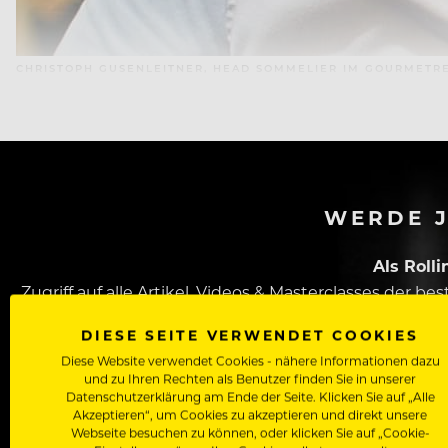
CHRISTOPH GUSENLEITNER, HEAD SOMMELIER IM GOURMETR
WERDE J
Als Roll
Zugriff auf alle Artikel, Videos & Masterclasses der b
DIESE SEITE VERWENDET COOKIES
Diese Website verwendet Cookies - nähere Informationen dazu
und zu Ihren Rechten als Benutzer finden Sie in unserer
Datenschutzerklärung am Ende der Seite. Klicken Sie auf „Alle
Akzeptieren“, um Cookies zu akzeptieren und direkt unsere
Webseite besuchen zu können, oder klicken Sie auf „Cookie-