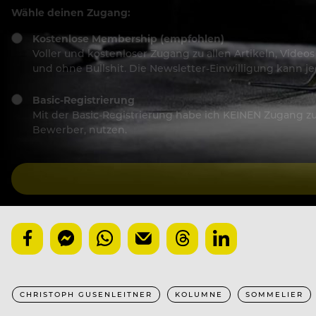
Wähle deinen Zugang:
Kostenlose Membership (empfohlen)
Voller und kostenloser Zugang zu allen Artikeln, Vide
und ohne Bullshit. Die Newsletter-Einwilligung kann 
Basic-Registrierung
Mit der Basic-Registrierung habe ich KEINEN Zugang zu 
Bewerber, nutzen.
CHRISTOPH GUSENLEITNER
KOLUMNE
SOMMELIER