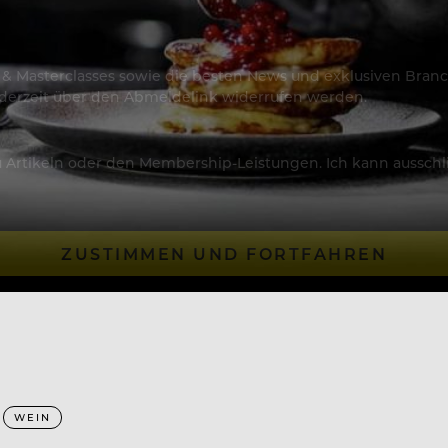
os & Masterclasses sowie die besten News und exklusiven Branc
jederzeit über den Abmeldelink widerrufen werden.
Artikeln oder den Membership-Leistungen. Ich kann ausschließ
ZUSTIMMEN UND FORTFAHREN
WEIN