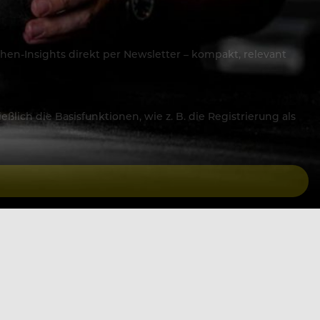
hen-Insights direkt per Newsletter – kompakt, relevant
lich die Basisfunktionen, wie z. B. die Registrierung als