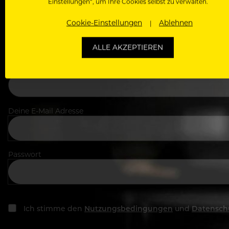
Einstellungen“, um Ihre Cookies selbst zu verwalten.
Cookie-Einstellungen
Ablehnen
Dein Vorname
ALLE AKZEPTIEREN
In welchem Bereich arbeitest du
Deine E-Mail Adresse
Passwort
Ich stimme den
Nutzungsbedingungen
und
Datensch