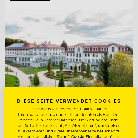
DIESE SEITE VERWENDET COOKIES
TOP ARBEITGEBER
Diese Website verwendet Cookies - nähere
Ritter von Kempski Privathotels &
Informationen dazu und zu Ihren Rechten als Benutzer
finden Sie in unserer Datenschutzerklärung am Ende
Resorts
der Seite. Klicken Sie auf „Alle Akzeptieren“, um Cookies
zu akzeptieren und direkt unsere Webseite besuchen zu
06536 Südharz/ OT Stolberg, Deutschland
können, oder klicken Sie auf „Cookie-Einstellungen“, um