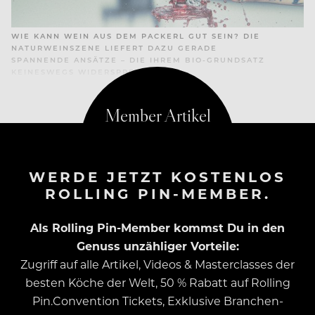
WIE KANN WEIN AUS DEM PACKERL GUT SEIN? DIE
NATURWEINSZENE LIEFERT DAZU GERADE
SPANNENDE ANSÄTZE – DIE IHREM BIO-GRUNDSATZ
KEINESWEGS WIDERSPRECHEN
WERDE JETZT KOSTENLOS
ROLLING PIN-MEMBER.
Als Rolling Pin-Member kommst Du in den
Genuss unzähliger Vorteile:
Zugriff auf alle Artikel, Videos & Masterclasses der
besten Köche der Welt, 50 % Rabatt auf Rolling
Pin.Convention Tickets, Exklusive Branchen-