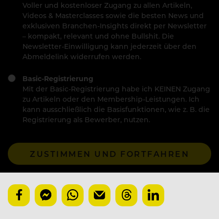
Voller und kostenloser Zugang zu allen Artikeln,
Videos & Masterclasses sowie die besten News und
exklusiven Branchen-Insights direkt per Newsletter
– kompakt, relevant und ohne Bullshit. Die
Newsletter-Einwilligung kann jederzeit über den
Abmeldelink widerrufen werden.
Basic-Registrierung
Mit der Basic-Registrierung habe ich KEINEN Zugang
zu Artikeln oder den Membership-Leistungen. Ich
kann ausschließlich die Basisfunktionen, wie z. B. die
Registrierung als Bewerber, nutzen.
ZUSTIMMEN UND FORTFAHREN