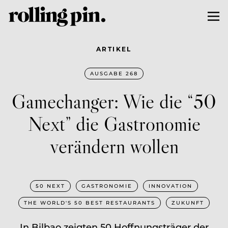
ARTIKEL
AUSGABE 268
Gamechanger: Wie die “50
Next” die Gastronomie
verändern wollen
50 NEXT
GASTRONOMIE
INNOVATION
THE WORLD'S 50 BEST RESTAURANTS
ZUKUNFT
In Bilbao zeigten 50 Hoffnungsträger der