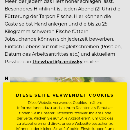
Meer, der jedem das Herz höher schlagen lässt.
Besonderes Highlight ist jeden Abend (21 Uhr) die
Fütterung der Tarpon Fische. Hier können die
Gäste selbst Hand anlegen und die bis zu 25
Kilogramm schweren Fische füttern.
Jobsuchende können sich jederzeit bewerben.
Einfach Lebenslauf mit Begleitschreiben (Position,
Datum des Arbeitsantrittes etc.) und aktuellem
Passfoto an
thewharf@candw.ky
mailen.
N
üt
zli
DIESE SEITE VERWENDET COOKIES
c
Diese Website verwendet Cookies - nähere
Informationen dazu und zu Ihren Rechten als Benutzer
h
finden Sie in unserer Datenschutzerklärung am Ende
e
der Seite. Klicken Sie auf „Alle Akzeptieren“, um Cookies
A
zu akzeptieren und direkt unsere Webseite besuchen zu
können, oder klicken Sie auf „Cookie-Einstellungen“, um