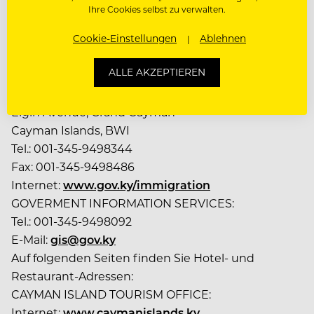
dr
Ihre Cookies selbst zu verwalten.
es
se
Cookie-Einstellungen
Ablehnen
n
ALLE AKZEPTIEREN
IMMIGRATION DEPARTMENT:
P.O. Box 1098 GT
Elgin Avenue, Grand Cayman
Cayman Islands, BWI
Tel.: 001-345-9498344
Fax: 001-345-9498486
Internet:
www.gov.ky/immigration
GOVERMENT INFORMATION SERVICES:
Tel.: 001-345-9498092
E-Mail:
gis@gov.ky
Auf folgenden Seiten finden Sie Hotel- und
Restaurant-Adressen:
CAYMAN ISLAND TOURISM OFFICE:
Internet:
www.caymanislands.ky