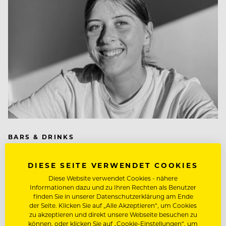
BARS & DRINKS
Barkeeper-Battle: Lilly
DIESE SEITE VERWENDET COOKIES
Rennack vs. Sebastian
Diese Website verwendet Cookies - nähere
Lachinger
Informationen dazu und zu Ihren Rechten als Benutzer
finden Sie in unserer Datenschutzerklärung am Ende
der Seite. Klicken Sie auf „Alle Akzeptieren“, um Cookies
Wie wird die Zukunft der Barszene aussehen? In
zu akzeptieren und direkt unsere Webseite besuchen zu
können, oder klicken Sie auf „Cookie-Einstellungen“, um
welche Richtungen werden sich Cocktails