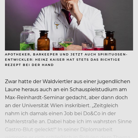
APOTHEKER, BARKEEPER UND JETZT AUCH SPIRITUOSEN-
ENTWICKLER: HEINZ KAISER HAT STETS DAS RICHTIGE
REZEPT BEI DER HAND
Zwar hatte der Waldviertler aus einer jugendlichen
Laune heraus auch an ein Schauspielstudium am
Max-Reinhardt-Seminar gedacht, aber dann doch
an der Universität Wien inskribiert. „Zeitgleich
nahm ich damals einen Job bei Do&Co in der
Mahlerstraße an. Dabei habe ich im wahrsten Sinne
Gastro-Blut geleckt!“ In seiner Diplomarbeit
widmete er sich schließlich in Bolivien dem Thema