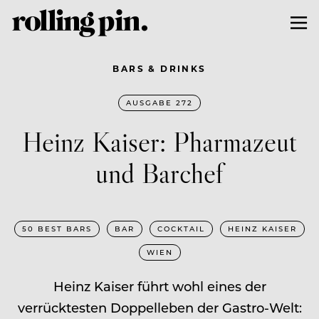
BARS & DRINKS
AUSGABE 272
Heinz Kaiser: Pharmazeut
und Barchef
50 BEST BARS
BAR
COCKTAIL
HEINZ KAISER
WIEN
Heinz Kaiser führt wohl eines der
verrücktesten Doppelleben der Gastro-Welt: