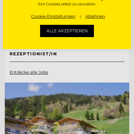
Ihre Cookies selbst zu verwalten.
Cookie-Einstellungen
Ablehnen
6675 Tannheim, Österreich
ALLE AKZEPTIEREN
CHEF DE RANG
REZEPTIONIST/IN
Entdecke alle Jobs