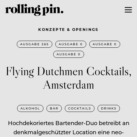
KONZEPTE & OPENINGS
AUSGABE 265
AUSGABE 0
AUSGABE 0
AUSGABE 0
Flying Dutchmen Cocktails,
Amsterdam
ALKOHOL
BAR
COCKTAILS
DRINKS
Hochdekoriertes Bartender-Duo betreibt an
denkmalgeschützter Location eine neo-