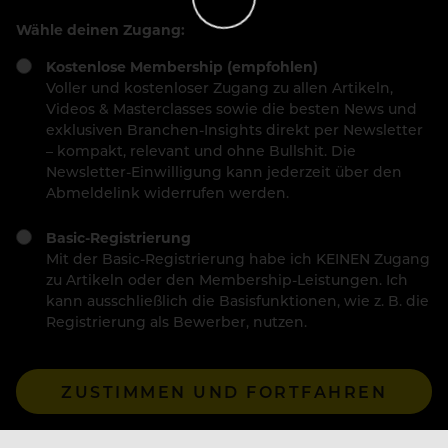
Wähle deinen Zugang:
Kostenlose Membership (empfohlen)
Voller und kostenloser Zugang zu allen Artikeln,
Videos & Masterclasses sowie die besten News und
exklusiven Branchen-Insights direkt per Newsletter
– kompakt, relevant und ohne Bullshit. Die
Newsletter-Einwilligung kann jederzeit über den
Abmeldelink widerrufen werden.
Basic-Registrierung
Mit der Basic-Registrierung habe ich KEINEN Zugang
zu Artikeln oder den Membership-Leistungen. Ich
kann ausschließlich die Basisfunktionen, wie z. B. die
Registrierung als Bewerber, nutzen.
ZUSTIMMEN UND FORTFAHREN