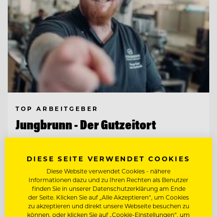
TOP ARBEITGEBER
Jungbrunn - Der Gutzeitort
6675 Tannheim/Tirol, Österreich
DIESE SEITE VERWENDET COOKIES
Diese Website verwendet Cookies - nähere
Informationen dazu und zu Ihren Rechten als Benutzer
KÜCHENCHEF A LA CARTE (M/W/D)
finden Sie in unserer Datenschutzerklärung am Ende
der Seite. Klicken Sie auf „Alle Akzeptieren“, um Cookies
zu akzeptieren und direkt unsere Webseite besuchen zu
SCHANKMITARBEITER (M/W/D)
können, oder klicken Sie auf „Cookie-Einstellungen“, um