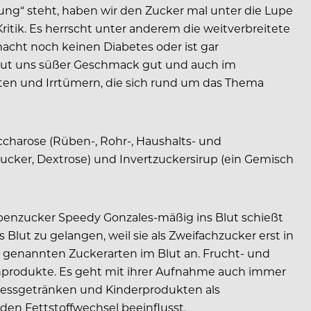
g“ steht, haben wir den Zucker mal unter die Lupe
tik. Es herrscht unter anderem die weitverbreitete
macht noch keinen Diabetes oder ist gar
h tut uns süßer Geschmack gut und auch im
ten und Irrtümern, die sich rund um das Thema
charose (Rüben-, Rohr-, Haushalts- und
nzucker, Dextrose) und Invertzuckersirup (ein Gemisch
benzucker Speedy Gonzales-mäßig ins Blut schießt
 Blut zu gelangen, weil sie als Zweifachzucker erst in
 genannten Zuckerarten im Blut an. Frucht- und
chprodukte. Es geht mit ihrer Aufnahme auch immer
lnessgetränken und Kinderprodukten als
en Fettstoffwechsel beeinflusst.