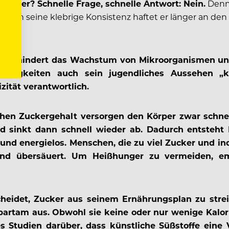
tszucker?
Schnelle Frage, schnelle Antwort: Nein.
Denn 
urch seine klebrige Konsistenz haftet er länger an de
 verhindert das Wachstum von Mikroorganismen und
üßigkeiten auch sein jugendliches Aussehen „kon
zität verantwortlich.
en Zuckergehalt versorgen den Körper zwar schnell 
und sinkt dann schnell wieder ab. Dadurch entsteh
 und energielos. Menschen, die zu viel Zucker und i
nd übersäuert. Um Heißhunger zu vermeiden, emp
heidet, Zucker aus seinem Ernährungsplan zu strei
spartam aus. Obwohl sie keine oder nur wenige Kalo
s Studien darüber, dass künstliche Süßstoffe eine