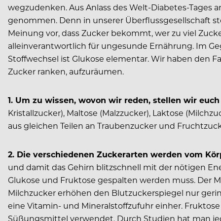
wegzudenken. Aus Anlass des Welt-Diabetes-Tages am
genommen. Denn in unserer Überflussgesellschaft ste
Meinung vor, dass Zucker bekommt, wer zu viel Zucker
alleinverantwortlich für ungesunde Ernährung. Im Ge
Stoffwechsel ist Glukose elementar. Wir haben den 
Zucker ranken, aufzuräumen.
1. Um zu wissen, wovon wir reden, stellen wir euc
Kristallzucker), Maltose (Malzzucker), Laktose (Milchz
aus gleichen Teilen an Traubenzucker und Fruchtzuck
2. Die verschiedenen Zuckerarten werden vom Kö
und damit das Gehirn blitzschnell mit der nötigen Ener
Glukose und Fruktose gespalten werden muss. Der Mil
Milchzucker erhöhen den Blutzuckerspiegel nur gerin
eine Vitamin- und Mineralstoffzufuhr einher. Frukto
Süßungsmittel verwendet. Durch Studien hat man jed