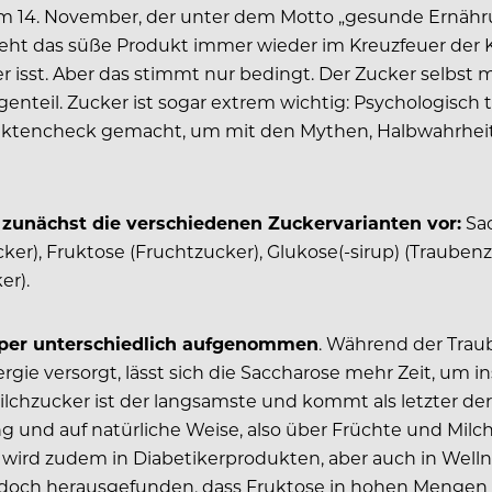
 14. November, der unter dem Motto „gesunde Ernährun
ht das süße Produkt immer wieder im Kreuzfeuer der Kri
 isst. Aber das stimmt nur bedingt. Der Zucker selbst 
genteil. Zucker ist sogar extrem wichtig: Psychologisc
Faktencheck gemacht, um mit den Mythen, Halbwahrhei
h zunächst die verschiedenen Zuckervarianten vor:
Sac
ucker), Fruktose (Fruchtzucker), Glukose(-sirup) (Traube
er).
rper unterschiedlich aufgenommen
. Während der Trau
gie versorgt, lässt sich die Saccharose mehr Zeit, um ins
chzucker ist der langsamste und kommt als letzter der
g und auf natürliche Weise, also über Früchte und Mil
se wird zudem in Diabetikerprodukten, aber auch in Wel
och herausgefunden, dass Fruktose in hohen Mengen d