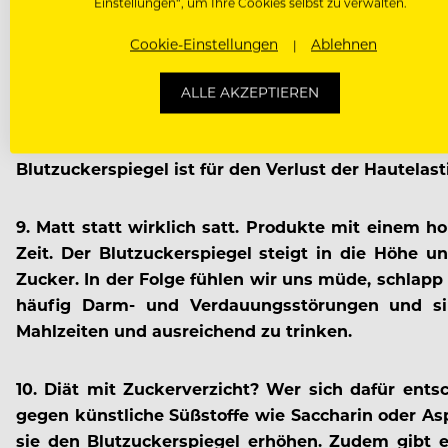
Einstellungen“, um Ihre Cookies selbst zu verwalten.
7. Ist Honig gesünder als herkömmlicher Haushal
enthält er auch Vitamine und Spurenelemente, doch d
Cookie-Einstellungen
Ablehnen
begünstigen.
ALLE AKZEPTIEREN
8. Zucker lässt dich nicht jünger aussehen.
Zucker
oder hofft, er könne durch den Verzehr von S
Blutzuckerspiegel ist für den Verlust der Hautelasti
9. Matt statt wirklich satt.
Produkte mit einem hoh
Zeit. Der Blutzuckerspiegel steigt in die Höhe 
Zucker. In der Folge fühlen wir uns müde, schlapp
häufig Darm- und Verdauungsstörungen und si
Mahlzeiten und ausreichend zu trinken.
10. Diät mit Zuckerverzicht?
Wer sich dafür entsc
gegen künstliche Süßstoffe wie Saccharin oder A
sie den Blutzuckerspiegel erhöhen. Zudem gibt e