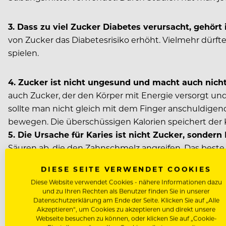
3. Dass zu viel Zucker Diabetes verursacht, gehört
von Zucker das Diabetesrisiko erhöht. Vielmehr dürft
spielen.
4. Zucker ist nicht ungesund und macht auch nicht
auch Zucker, der den Körper mit Energie versorgt und
sollte man nicht gleich mit dem Finger anschuldigen
bewegen. Die überschüssigen Kalorien speichert der K
5. Die Ursache für Karies ist nicht Zucker, sondern
Säuren ab, die den Zahnschmelz angreifen. Das beste 
sorgfältige Zahnpflege.
DIESE SEITE VERWENDET COOKIES
6. Nicht anerzogen sondern angeboren.
Dass Kinder
Diese Website verwendet Cookies - nähere Informationen dazu
um die Erde dreht. Also gar nicht. Es ist eine Tats
und zu Ihren Rechten als Benutzer finden Sie in unserer
signalisiert evolutionsbiologisch die Unbedenklichkei
Datenschutzerklärung am Ende der Seite. Klicken Sie auf „Alle
Akzeptieren“, um Cookies zu akzeptieren und direkt unsere
Webseite besuchen zu können, oder klicken Sie auf „Cookie-