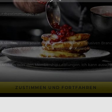
utzbestimmungen
zu.
os & Masterclasses sowie die besten News und exklusiven Branc
jederzeit über den Abmeldelink widerrufen werden.
Artikeln oder den Membership-Leistungen. Ich kann ausschließ
ZUSTIMMEN UND FORTFAHREN