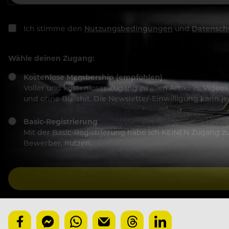
Ich stimme den
Nutzungsbedingungen
und
Datensch
Wähle deinen Zugang:
Kostenlose Membership (empfohlen)
Voller und kostenloser Zugang zu allen Artikeln, Vide
und ohne Bullshit. Die Newsletter-Einwilligung kann 
Basic-Registrierung
Mit der Basic-Registrierung habe ich KEINEN Zugang zu 
Bewerber, nutzen.