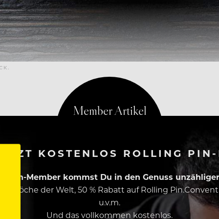
CK.
ETZT KOSTENLOS ROLLING PIN
ing Pin-Member kommst Du in den Genuss unzähliger 
esten Köche der Welt, 50 % Rabatt auf Rolling Pin.Conven
u.v.m.
Und das vollkommen kostenlos.