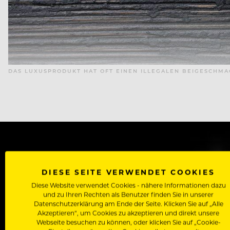
DAS LUXUSPRODUKT HAT OFT EINEN ILLEGALEN BEIGESCHMA
WERDE J
DIESE SEITE VERWENDET COOKIES
Als Roll
Diese Website verwendet Cookies - nähere Informationen dazu
und zu Ihren Rechten als Benutzer finden Sie in unserer
Zugriff auf alle Artikel, Videos & Masterclasses der b
Datenschutzerklärung am Ende der Seite. Klicken Sie auf „Alle
Akzeptieren“, um Cookies zu akzeptieren und direkt unsere
Webseite besuchen zu können, oder klicken Sie auf „Cookie-