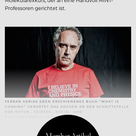
Molekularexkurs, der an eine Handvoll MINT-
Professoren gerichtet ist.
FERRAN ADRIÀS EBEN ERSCHIENENES BUCH “WHAT IS
COOKING” VERORTET DAS KOCHEN AN DER SCHNITTSTELLE
VON NATUR-, GEISTES-, SOZIAL -UND
KULTURWISSENSCHAFTEN.