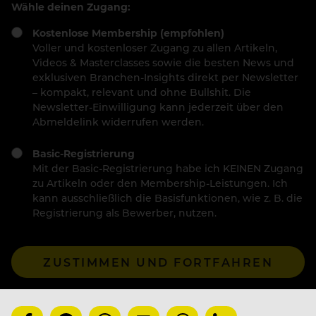
Wähle deinen Zugang:
Kostenlose Membership (empfohlen)
Voller und kostenloser Zugang zu allen Artikeln,
Videos & Masterclasses sowie die besten News und
exklusiven Branchen-Insights direkt per Newsletter
– kompakt, relevant und ohne Bullshit. Die
Newsletter-Einwilligung kann jederzeit über den
Abmeldelink widerrufen werden.
Basic-Registrierung
Mit der Basic-Registrierung habe ich KEINEN Zugang
zu Artikeln oder den Membership-Leistungen. Ich
kann ausschließlich die Basisfunktionen, wie z. B. die
Registrierung als Bewerber, nutzen.
ZUSTIMMEN UND FORTFAHREN