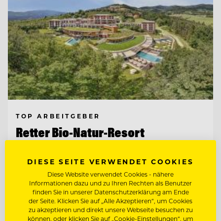
TOP ARBEITGEBER
Retter Bio-Natur-Resort
DIESE SEITE VERWENDET COOKIES
8225 Pöllauberg, Österreich
Diese Website verwendet Cookies - nähere
Informationen dazu und zu Ihren Rechten als Benutzer
finden Sie in unserer Datenschutzerklärung am Ende
ETAGENFACHKRAFT (M/W/D)
der Seite. Klicken Sie auf „Alle Akzeptieren“, um Cookies
zu akzeptieren und direkt unsere Webseite besuchen zu
können, oder klicken Sie auf „Cookie-Einstellungen“, um
CHEF DE RANG MIT BAR- & ABENDDIENST