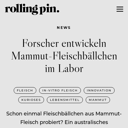
NEWS
Forscher entwickeln
Mammut-Fleischbällchen
im Labor
FLEISCH
IN-VITRO FLEISCH
INNOVATION
KURIOSES
LEBENSMITTEL
MAMMUT
Schon einmal Fleischbällchen aus Mammut-
Fleisch probiert? Ein australisches