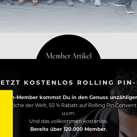
N JEDENFALLS 70 DER BESTEN KÖCHE ÖSTERREICHS
ETZT KOSTENLOS ROLLING PIN
ing Pin-Member kommst Du in den Genuss unzähliger 
esten Köche der Welt, 50 % Rabatt auf Rolling Pin.Conven
u.v.m.
Und das vollkommen kostenlos.
Bereits über 120.000 Member.