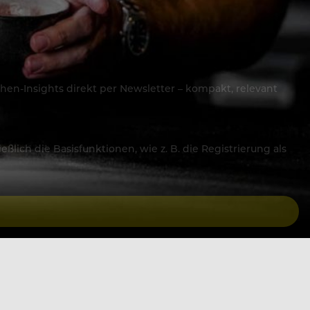
hen-Insights direkt per Newsletter – kompakt, relevant
lich die Basisfunktionen, wie z. B. die Registrierung als