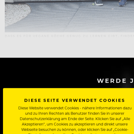
DASS ES FÜR VEGANE KÖCHE GENUG ZU LERNEN GIBT, FINDE
WERDE J
Als Roll
DIESE SEITE VERWENDET COOKIES
Zugriff auf alle Artikel, Videos & Masterclasses der b
Diese Website verwendet Cookies - nähere Informationen dazu
und zu Ihren Rechten als Benutzer finden Sie in unserer
Datenschutzerklärung am Ende der Seite. Klicken Sie auf „Alle
Akzeptieren“, um Cookies zu akzeptieren und direkt unsere
Webseite besuchen zu können, oder klicken Sie auf „Cookie-