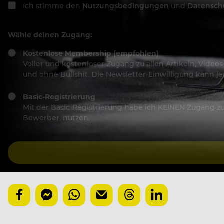
Ich stimme den
Nutzungsbedingungen
und
Datensch
Wähle deinen Zugang:
Kostenlose Membership (empfohlen)
Voller und kostenloser Zugang zu allen Artikeln, Vide
und ohne Bullshit. Die Newsletter-Einwilligung kann 
Basic-Registrierung
Mit der Basic-Registrierung habe ich KEINEN Zugang zu 
Bewerber, nutzen.