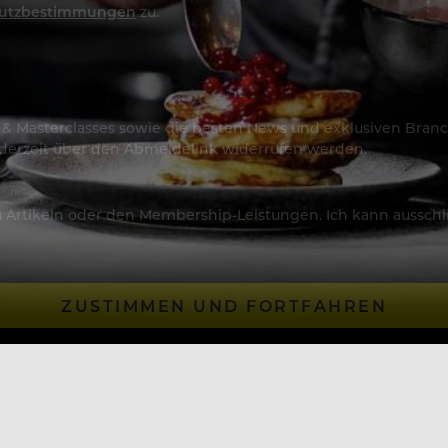
utzbestimmungen
zu.
os & Masterclasses sowie die besten News und exklusiven Branc
jederzeit über den Abmeldelink widerrufen werden.
Artikeln oder den Membership-Leistungen. Ich kann ausschließ
ZUSTIMMEN UND FORTFAHREN